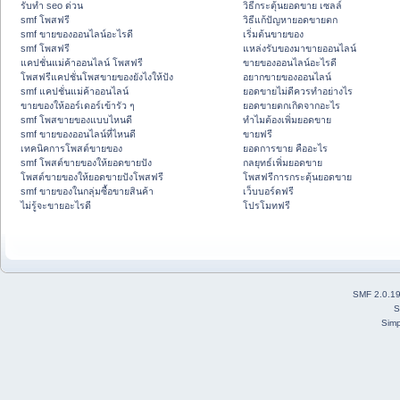
รับทำ seo ด่วน
วิธีกระตุ้นยอดขาย เซลล์
smf โพสฟรี
วิธีแก้ปัญหายอดขายตก
smf ขายของออนไลน์อะไรดี
เริ่มต้นขายของ
smf โพสฟรี
แหล่งรับของมาขายออนไลน์
แคปชั่นแม่ค้าออนไลน์ โพสฟรี
ขายของออนไลน์อะไรดี
โพสฟรีแคปชั่นโพสขายของยังไงให้ปัง
อยากขายของออนไลน์
smf แคปชั่นแม่ค้าออนไลน์
ยอดขายไม่ดีควรทำอย่างไร
ขายของให้ออร์เดอร์เข้ารัว ๆ
ยอดขายตกเกิดจากอะไร
smf โพสขายของแบบไหนดี
ทำไมต้องเพิ่มยอดขาย
smf ขายของออนไลน์ที่ไหนดี
ขายฟรี
เทคนิคการโพสต์ขายของ
ยอดการขาย คืออะไร
smf โพสต์ขายของให้ยอดขายปัง
กลยุทธ์เพิ่มยอดขาย
โพสต์ขายของให้ยอดขายปังโพสฟรี
โพสฟรีการกระตุ้นยอดขาย
smf ขายของในกลุ่มซื้อขายสินค้า
เว็บบอร์ดฟรี
ไม่รู้จะขายอะไรดี
โปรโมทฟรี
SMF 2.0.1
S
Simp