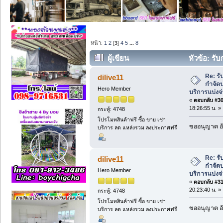
หน้า:
1
2
[
3
]
4
5
...
8
ผู้เขียน
หัวข้อ: รั
บริการแบ่งจ่าย 085-5015148 คุณอุบล (อ่
Re: ร
dilive11
กำจัดป
Hero Member
บริการแบ่งจ
«
ตอบกลับ #30 
18:26:55 น. »
กระทู้: 4748
โปรโมทสินค้าฟรี ซื้อ ขาย เช่า
ขออนุญาต อั
บริการ ลด แหล่งรวม ลงประกาศฟรี
Re: ร
dilive11
กำจัดป
Hero Member
บริการแบ่งจ
«
ตอบกลับ #31 
20:23:40 น. »
กระทู้: 4748
โปรโมทสินค้าฟรี ซื้อ ขาย เช่า
ขออนุญาต อั
บริการ ลด แหล่งรวม ลงประกาศฟรี