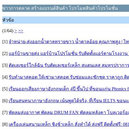
ข่าวการตลาด สร้างแบรนด์สินค้า โปรโมทสินค้าโปรโมชั่น
หัวข้อ
(1/64)
>
>>
[1]
จำหน่าย-ส่งออกน้ำตาลทรายขาว น้ำตาลอ้อย คุณภาพสูง | ไท
[2]
แอร์บ้านขายส่ง แอร์บ้านโปรโมชั่น รับติดตั้งแอร์ตามโรงง
[3]
ตัดเลเซอร์ใกล้ฉัน รับตัดเลเซอร์เหล็ก สแตนเลส สมุทรปรากา
[4]
รับทำมาสคอต ให้เช่ามาสคอต รับซ่อมและซักชุด ราคาถูก ติด
[5]
เรียนออกเสียงภาษาอังกฤษเด็ก 4ปี ขึ้นไป ที่ขอนแก่น Phonics f
[6]
เรียนสนทนาภาษาอังกฤษ เน้นพูดได้จริง, ที่เรียน IELTS ข
[7]
พัดลมส่งอากาศ พัดลม DRUM FAN พัดลมหลังคา โบลเวอร์อลูม
[8]
เครื่องเล่นสนามเหล็ก ชิงช้าเหล็ก สั่งทำได้ ส่งฟรี ติดตั้งฟรี: